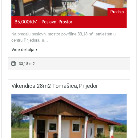
Prodaja
85,000KM
- Poslovni Prostor
Na prodaju poslovni prostor površine 33,18 m², smješten u
centru Prijedora, u…
Više detalja
33,18 m2
Vikendica 28m2 Tomašica, Prijedor