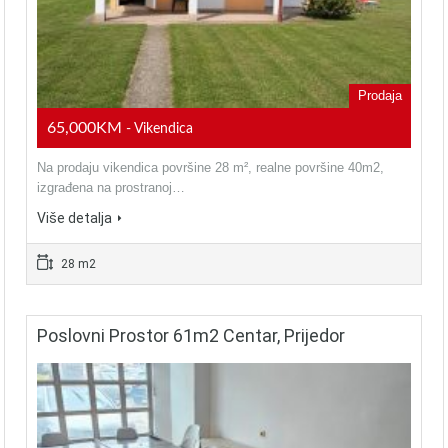
Prodaja
65,000KM
- Vikendica
Na prodaju vikendica površine 28 m², realne površine 40m2,
izgrađena na prostranoj…
Više detalja
28 m2
Poslovni Prostor 61m2 Centar, Prijedor