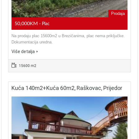
Prodaja
50,000KM
- Plac
Na prodaju plac 15600m2 u Brezičanima, plac nema priključke.
Dokumentacija uredna.
Više detalja
15600 m2
Kuća 140m2+kuća 60m2, Raškovac, Prijedor