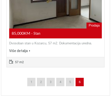
Prodaja
85,000KM
- Stan
Dvosoban stan u Kozarcu, 57 m2. Dokumentacija uredna.
Više detalja
57 m2
1
2
3
4
5
6