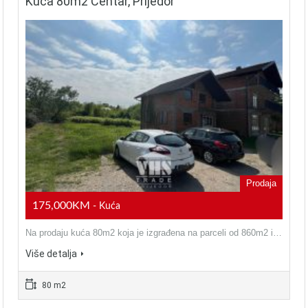
Kuća 80m2 Centar, Prijedor
Prodaja
175,000KM
- Kuća
Na prodaju kuća 80m2 koja je izgrađena na parceli od 860m2 i…
Više detalja
80 m2