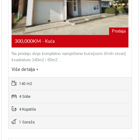
Prodaja
300,000KM
- Kuća
Na prodaju dvije kompletno namještene kuće(osim ličnih stvari)
kvadrature 140m2 i 60m2…
Više detalja
140 m2
4 Sobe
4 Kupatila
1 Garaža