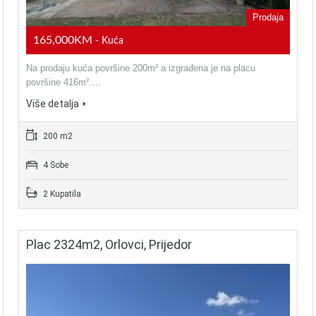
Prodaja
165,000KM
- Kuća
Na prodaju kuća površine 200m² a izgrađena je na placu
površine 416m².…
Više detalja
200 m2
4 Sobe
2 Kupatila
Plac 2324m2, Orlovci, Prijedor