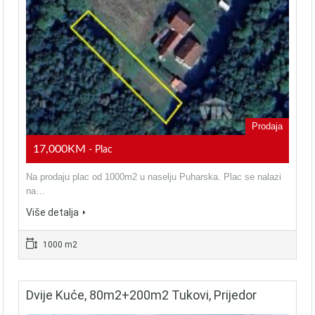
Prodaja
17,000KM
- Plac
Na prodaju plac od 1000m2 u naselju Puharska. Plac se nalazi
na…
Više detalja
1000 m2
Dvije Kuće, 80m2+200m2 Tukovi, Prijedor