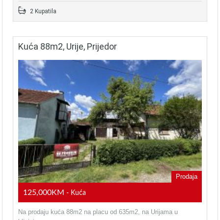
2 Kupatila
Kuća 88m2, Urije, Prijedor
Prodaja
125,000KM
- Kuća
Na prodaju kuća 88m2 na placu od 635m2, na Urijama u