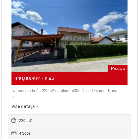
Prodaja
440,000KM
- Kuća
Na prodaju kuća 220m2 na placu 400m2, na Urijama. Kuća je
u…
Više detalja
220 m2
4 Sobe