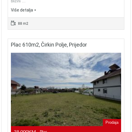
blizini …
Više detalja
88 m2
Plac 610m2, Čirkin Polje, Prijedor
Prodaja