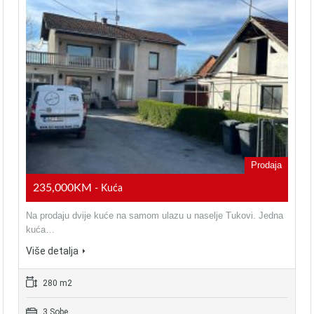
Prodaja
235,000KM
- Kuća
Na prodaju dvije kuće na samom ulazu u naselje Tukovi. Jedna
kuća…
Više detalja
280 m2
3 Sobe