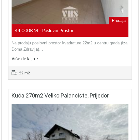
Prodaja
44,000KM
- Poslovni Prostor
Na prodaju poslovni prostor kvadrature 22m2 u centru grada (iza
Doma Zdravlja)…
Više detalja
22 m2
Kuća 270m2 Veliko Palanciste, Prijedor