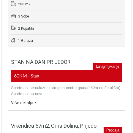
260 m2
3 Sobe
2 Kupatila
1 Garaža
STAN NA DAN PRIJEDOR
Iznajmljivanje
60KM
- Stan
Apartmani se nalaze u strogom centru grada(250m od šetališta)
Apartmani su novi…
Više detalja
Vikendica 57m2, Crna Dolina, Prijedor
Prodaja