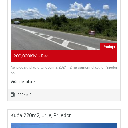
Prodaja
200,000KM
- Plac
Na prodaju plac u Orlovcima 2324m2 na samom ulazu u Prijedor
na…
Više detalja
2324 m2
Kuća 220m2, Urije, Prijedor