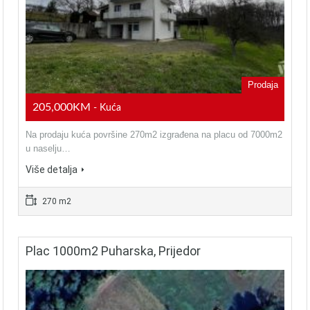
Prodaja
205,000KM
- Kuća
Na prodaju kuća površine 270m2 izgrađena na placu od 7000m2
u naselju…
Više detalja
270 m2
Plac 1000m2 Puharska, Prijedor