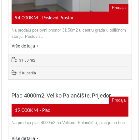
Prodaja
94,000KM
- Poslovni Prostor
Na prodaju poslovni prostor 31.50m2 u centru grada u odličnom
stanju. Poslovni…
Više detalja
31.50 m2
2 Kupatila
Plac 4000m2, Veliko Palančište, Prijedor
Prodaja
19,000KM
- Plac
Na prodaju plac 4000m2 na Velikom Palančištu, plac je na finoj
i…
Više detalja