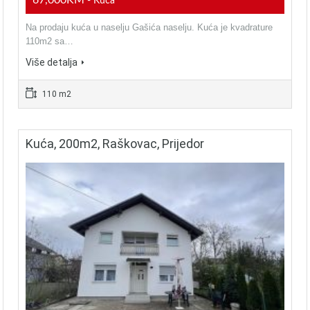
67,000KM
- Kuća
Na prodaju kuća u naselju Gašića naselju. Kuća je kvadrature
110m2 sa…
Više detalja
110 m2
Kuća, 200m2, Raškovac, Prijedor