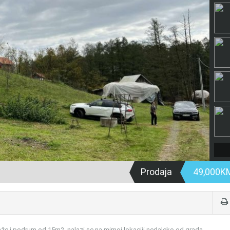
Prodaja
49,000
že i podrum od 15m2, nalazi se na mirnoj lokaciji nedaleko od grada.