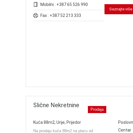
Mobilni : +387 65 526 990
Saznajte više
Fax : +387 52 213 333
Slične Nekretnine
Prodaja
Kuća 88m2, Urije, Prijedor
Poslovn
Centar
Na prodaju kuća 88m2 na placu od