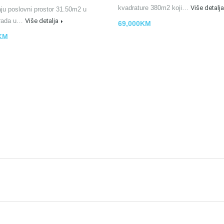
kvadrature 380m2 koji…
Više detalja
ju poslovni prostor 31.50m2 u
grada u…
Više detalja
69,000KM
KM