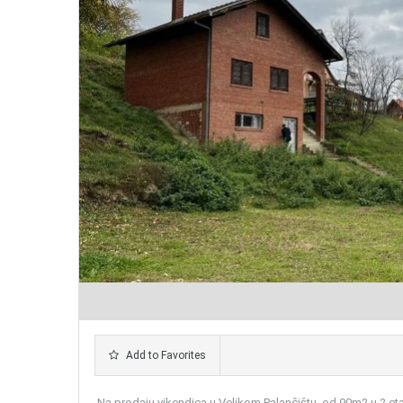
Add to Favorites
Na prodaju vikendica u Velikom Palančištu od 90m2 u 2 eta