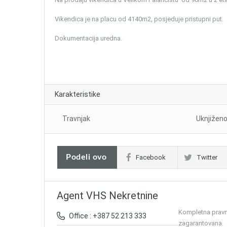
Vikendica je na placu od 4140m2, posjeduje pristupni put.
Dokumentacija uredna.
Karakteristike
Travnjak
Uknjižen
Podeli ovo
Facebook
Twitter
Agent VHS Nekretnine
Kompletna pravna
Office : +387 52 213 333
zagarantovana.