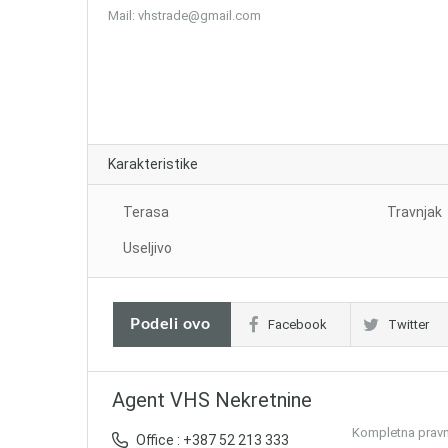
Mail:
vhstrade@gmail.com
Karakteristike
Terasa
Travnjak
Useljivo
Podeli ovo
Facebook
Twitter
Agent VHS Nekretnine
Kompletna pravna
Office : +387 52 213 333