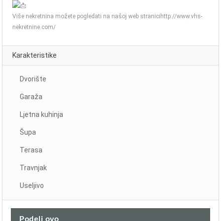
Više nekretnina možete pogledati na našoj web stranicihttp://www.vhs-
nekretnine.com/
Karakteristike
Dvorište
Garaža
Ljetna kuhinja
Šupa
Terasa
Travnjak
Useljivo
Podeli ovo