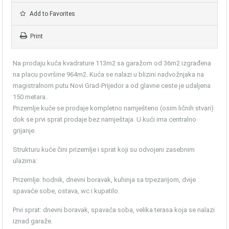
Add to Favorites
Print
Na prodaju kuća kvadrature 113m2 sa garažom od 36m2 izgrađena
na placu površine 964m2. Kuća se nalazi u blizini nadvožnjaka na
magistralnom putu Novi Grad-Prijedor a od glavne ceste je udaljena
150 metara..
Prizemlje kuće se prodaje kompletno namješteno (osim ličnih stvari)
dok se prvi sprat prodaje bez namještaja. U kući ima centralno
grijanje.
Strukturu kuće čini prizemlje i sprat koji su odvojeni zasebnim
ulazima:
Prizemlje: hodnik, dnevni boravak, kuhinja sa trpezarijom, dvije
spavaće sobe, ostava, wc i kupatilo.
Prvi sprat: dnevni boravak, spavaća soba, velika terasa koja se nalazi
iznad garaže.