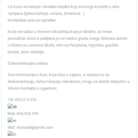
Uz kuću se nalaze i dodatni objekti koji se mogu koristiti u više
namjena (ljetna kuhinja, ostava, drvarnica…).
Kompletan plac je ograđen.
Kuća se nalazi u mirnom okruženju koje je idealno za miran
porodičan život a udaljena je od centra grada svega 5minuta autom.
U blizini su osnovne škole, vrtić na Pećanima, trgovine, gradski
bazen, dom zdravlja…
Dokumentacija uredna.
Sve informacije o kući, koje nisu u oglasu, a vezane su za
dokumentaciju, tačnu lokaciju nekretnine, mogu se dobiti isključivo u
ličnom kontaktu s agentom:
Tel: 052/213-333
Mob: 065/526-990
Mail: vhstrade@gmail.com