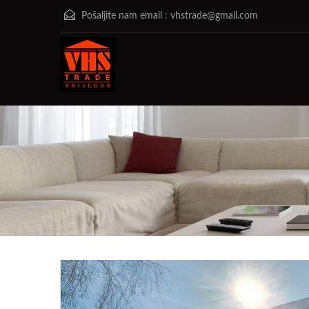
Pošaljite nam email :
vhstrade@gmail.com