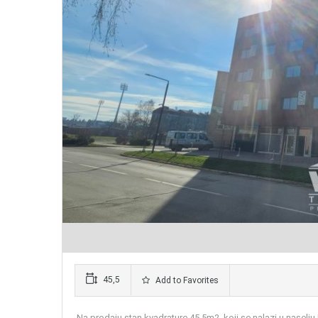
45,5
Add to Favorites
Na prodaju stan kvadrature 45,5m2 koji se nalazi u naselju 