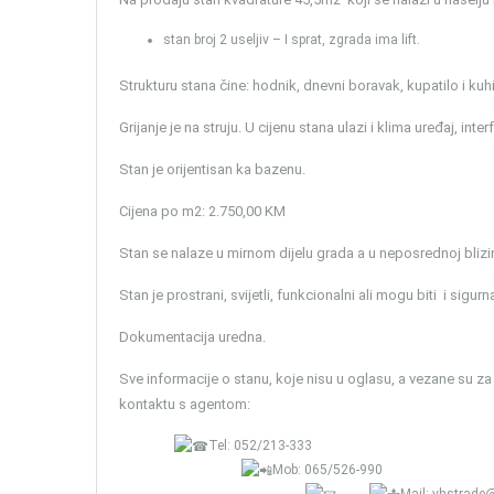
stan broj 2 useljiv – I sprat, zgrada ima lift.
Strukturu stana čine: hodnik, dnevni boravak, kupatilo i kuhi
Grijanje je na struju. U cijenu stana ulazi i klima uređaj, int
Stan je orijentisan ka bazenu.
Cijena po m2: 2.750,00 KM
Stan se nalaze u mirnom dijelu grada a u neposrednoj blizini 
Stan je prostrani, svijetli, funkcionalni ali mogu biti i sigurn
Dokumentacija uredna.
Sve informacije o stanu, koje nisu u oglasu, a vezane su za
kontaktu s agentom:
Tel: 052/213-333
Mob: 065/526-990