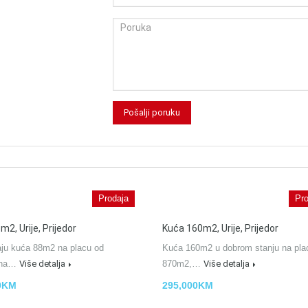
Prodaja
Pro
2, Urije, Prijedor
Kuća 160m2, Urije, Prijedor
aju kuća 88m2 na placu od
Kuća 160m2 u dobrom stanju na pla
 na…
Više detalja
870m2,…
Više detalja
0KM
295,000KM