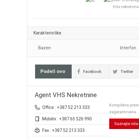
Mail: vhstrad
Više nekretnina
Karakteristike
Bazen
Interfon
Podeli ovo
Facebook
Twitter
Agent VHS Nekretnine
Kompletna pravna
Office : +387 52 213 333
zagarantovana.
Mobilni : +387 65 526 990
Saznajte više
Fax : +387 52 213 333