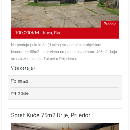
Prodaja
100,000KM
- Kuća, Plac
Na prodaju pola kuće (duplex) sa pomoćnim objektom
kvadrature 88m2 , izgrađena na parceli kvadrature 406m2, koja
se nalazi u naselju Tukovi u Prijedoru u…
Više detalja
88 m2
3 Sobe
Sprat Kuće 75m2 Urije, Prijedor