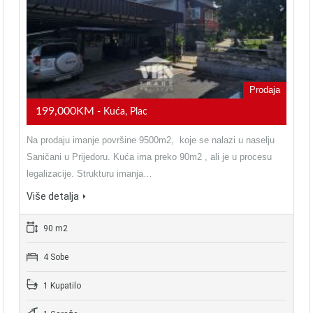
Prodaja
199,000KM
- Kuća, Plac
Na prodaju imanje površine 9500m2, koje se nalazi u naselju
Saničani u Prijedoru. Kuća ima preko 90m2 , ali je u procesu
legalizacije. Strukturu imanja…
Više detalja
90 m2
4 Sobe
1 Kupatilo