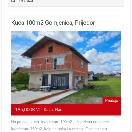
1 Garaža
Kuća 100m2 Gomjenica, Prijedor
Prodaja
195,000KM
- Kuća, Plac
Na prodaju kuća kvadrature 100m2 , izgrađena na parceli
kvadrature 760m2, koja se nalazi u naselju Gomjenica u