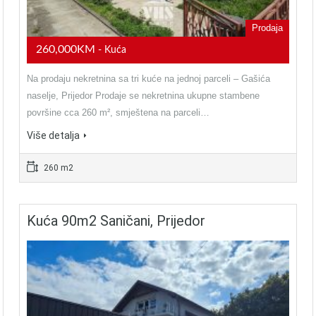
Prodaja
260,000KM
- Kuća
Na prodaju nekretnina sa tri kuće na jednoj parceli – Gašića
naselje, Prijedor Prodaje se nekretnina ukupne stambene
površine cca 260 m², smještena na parceli…
Više detalja
260 m2
Kuća 90m2 Saničani, Prijedor