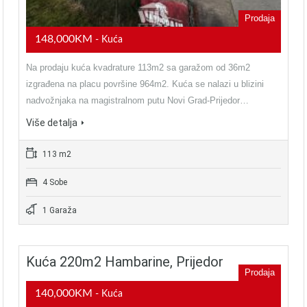
Prodaja
148,000KM
- Kuća
Na prodaju kuća kvadrature 113m2 sa garažom od 36m2
izgrađena na placu površine 964m2. Kuća se nalazi u blizini
nadvožnjaka na magistralnom putu Novi Grad-Prijedor…
Više detalja
113 m2
4 Sobe
1 Garaža
Kuća 220m2 Hambarine, Prijedor
Prodaja
140,000KM
- Kuća