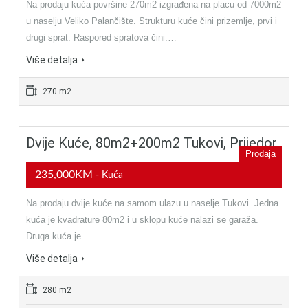
Na prodaju kuća površine 270m2 izgrađena na placu od 7000m2
u naselju Veliko Palančište. Strukturu kuće čini prizemlje, prvi i
drugi sprat. Raspored spratova čini:…
Više detalja
270 m2
Dvije Kuće, 80m2+200m2 Tukovi, Prijedor
Prodaja
235,000KM
- Kuća
Na prodaju dvije kuće na samom ulazu u naselje Tukovi. Jedna
kuća je kvadrature 80m2 i u sklopu kuće nalazi se garaža.
Druga kuća je…
Više detalja
280 m2