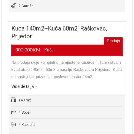
2 Garaže
Kuća 140m2+kuća 60m2, Raškovac,
Prijedor
Prodaja
300,000KM
- Kuća
Na prodaju dvije kompletno namještene kuće(osim ličnih stvari)
kvadrature 140m2 i 60m2 u naselju Raškovac u Prijedoru. Kuća
se sastoji od: prizemlje- poslovni prostor 25m2…
Više detalja
140 m2
4 Sobe
4 Kupatila