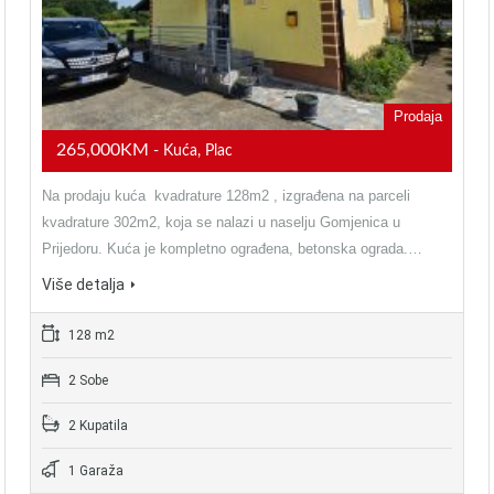
Prodaja
265,000KM
- Kuća, Plac
Na prodaju kuća kvadrature 128m2 , izgrađena na parceli
kvadrature 302m2, koja se nalazi u naselju Gomjenica u
Prijedoru. Kuća je kompletno ograđena, betonska ograda.…
Više detalja
128 m2
2 Sobe
2 Kupatila
1 Garaža