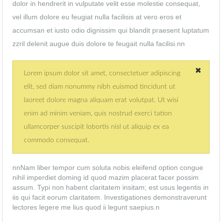
dolor in hendrerit in vulputate velit esse molestie consequat,
vel illum dolore eu feugiat nulla facilisis at vero eros et
accumsan et iusto odio dignissim qui blandit praesent luptatum
zzril delenit augue duis dolore te feugait nulla facilisi.nn
Lorem ipsum dolor sit amet, consectetuer adipiscing
elit, sed diam nonummy nibh euismod tincidunt ut
laoreet dolore magna aliquam erat volutpat. Ut wisi
enim ad minim veniam, quis nostrud exerci tation
ullamcorper suscipit lobortis nisl ut aliquip ex ea
commodo consequat.
nnNam liber tempor cum soluta nobis eleifend option congue
nihil imperdiet doming id quod mazim placerat facer possim
assum. Typi non habent claritatem insitam; est usus legentis in
iis qui facit eorum claritatem. Investigationes demonstraverunt
lectores legere me lius quod ii legunt saepius.n