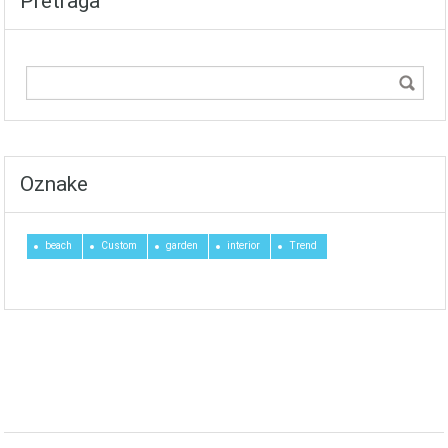
Pretraga
Oznake
beach
Custom
garden
interior
Trend