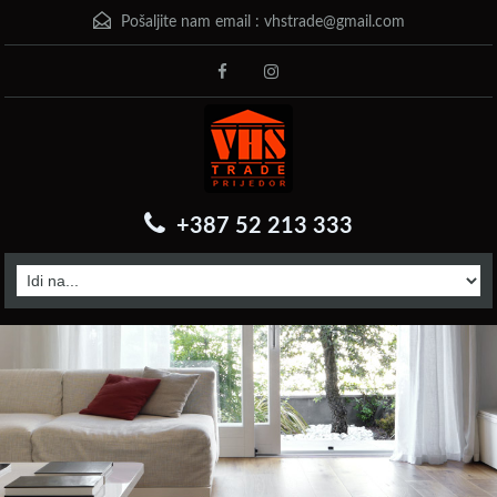
Pošaljite nam email :
vhstrade@gmail.com
+387 52 213 333