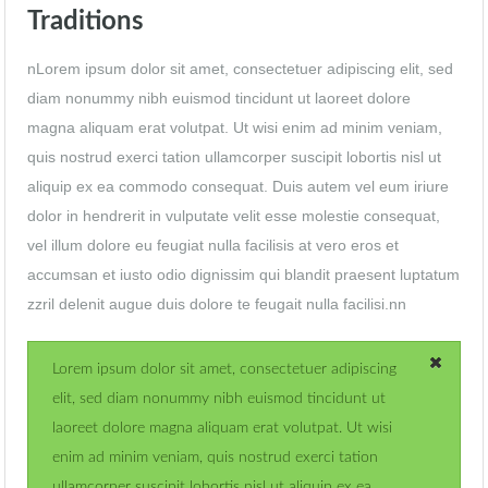
Traditions
nLorem ipsum dolor sit amet, consectetuer adipiscing elit, sed
diam nonummy nibh euismod tincidunt ut laoreet dolore
magna aliquam erat volutpat. Ut wisi enim ad minim veniam,
quis nostrud exerci tation ullamcorper suscipit lobortis nisl ut
aliquip ex ea commodo consequat. Duis autem vel eum iriure
dolor in hendrerit in vulputate velit esse molestie consequat,
vel illum dolore eu feugiat nulla facilisis at vero eros et
accumsan et iusto odio dignissim qui blandit praesent luptatum
zzril delenit augue duis dolore te feugait nulla facilisi.nn
Lorem ipsum dolor sit amet, consectetuer adipiscing
elit, sed diam nonummy nibh euismod tincidunt ut
laoreet dolore magna aliquam erat volutpat. Ut wisi
enim ad minim veniam, quis nostrud exerci tation
ullamcorper suscipit lobortis nisl ut aliquip ex ea