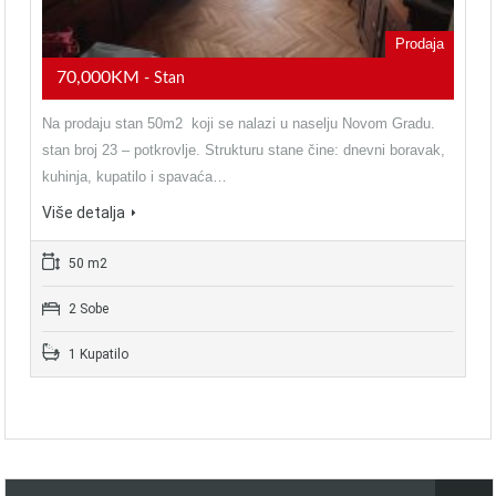
Prodaja
70,000KM
- Stan
Na prodaju stan 50m2 koji se nalazi u naselju Novom Gradu.
stan broj 23 – potkrovlje. Strukturu stane čine: dnevni boravak,
kuhinja, kupatilo i spavaća…
Više detalja
50 m2
2 Sobe
1 Kupatilo