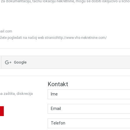
u za dokumentaciju, tačnu lokaciju nekretnine, mogu se dobiti isključivo u ličn
ail.com
žete pogledati na našoj web stranicihttp://www.vhs-nekretnine.com/
Google
Kontakt
 zaštita, diskrecija