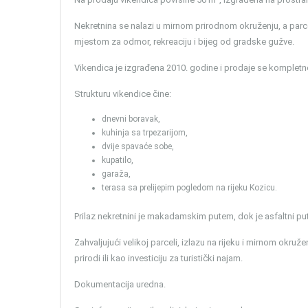
Nekretnina se nalazi u mirnom prirodnom okruženju, a parcel
mjestom za odmor, rekreaciju i bijeg od gradske gužve.
Vikendica je izgrađena 2010. godine i prodaje se kompletno
Strukturu vikendice čine:
dnevni boravak,
kuhinja sa trpezarijom,
dvije spavaće sobe,
kupatilo,
garaža,
terasa sa prelijepim pogledom na rijeku Kozicu.
Prilaz nekretnini je makadamskim putem, dok je asfaltni put
Zahvaljujući velikoj parceli, izlazu na rijeku i mirnom okru
prirodi ili kao investiciju za turistički najam.
Dokumentacija uredna.