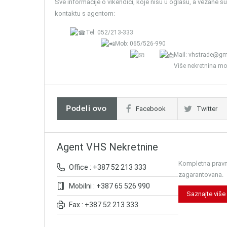
Sve informacije o vikendici, koje nisu u oglasu, a vezane s
kontaktu s agentom:
Tel: 052/213-333
Mob: 065/526-990
Mail: vhstrade@gm
Više nekretnina mo
Podeli ovo
Facebook
Twitter
Agent VHS Nekretnine
Kompletna pravna
Office : +387 52 213 333
zagarantovana.
Mobilni : +387 65 526 990
Saznajte više
Fax : +387 52 213 333