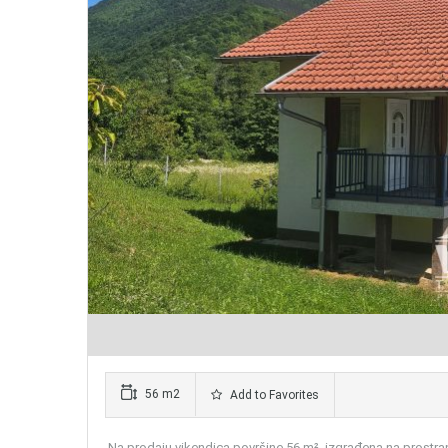
56 m2
Add to Favorites
Na prodaju vikendica površine 56 m², izgrađena na prostran