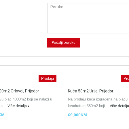
Prodaja
Pro
00m2 Orlovci, Prijedor
Kuća 58m2 Urije, Prijedor
ju plac 4000m2 koji se nalazi u
Na prodaju kuća izgrađena na placu
ima…
Više detalja
kvadrature 380m2 koji…
Više detalja
KM
69,000KM