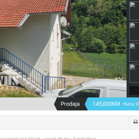
Prodaja
145,000KM
- Kuća, 
oj parceli od 5.123 m², u naselju Podovi, Sanski Most.