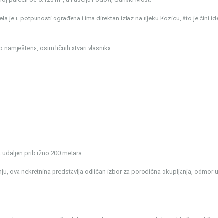
a je u potpunosti ograđena i ima direktan izlaz na rijeku Kozicu, što je čini id
 namještena, osim ličnih stvari vlasnika.
 udaljen približno 200 metara.
ženju, ova nekretnina predstavlja odličan izbor za porodična okupljanja, odmor u