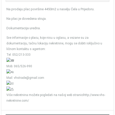
Na prodaju plac površine 4450m2 u naselju Ćela u Prijedoru.
Na plac je dovedena struja.
Dokumentacija uredna.
Sve informacije o placu, koje nisu u oglasu, a vezane su za
dokumentaciju, tačnu lokaciju nekretnine, mogu se dobiti isključivo u
ličnom kontaktu s agentom:
Tel: 052/213-333
Mob: 065/526-990
Mail: vhstrade@gmail.com
Više nekretnina možete pogledati na našoj web stranicihttp://www.vhs-
nekretnine.com/