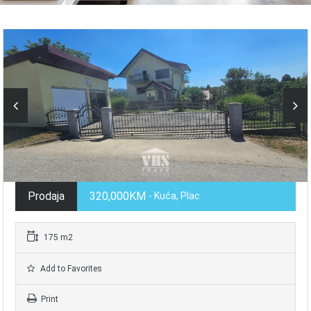
Prodaja
320,000KM
- Kuća, Plac
175 m2
Add to Favorites
Print