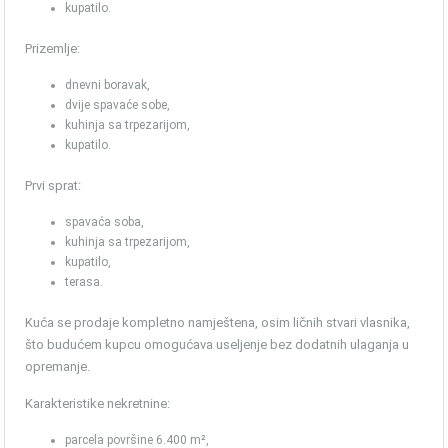
kupatilo.
Prizemlje:
dnevni boravak,
dvije spavaće sobe,
kuhinja sa trpezarijom,
kupatilo.
Prvi sprat:
spavaća soba,
kuhinja sa trpezarijom,
kupatilo,
terasa.
Kuća se prodaje kompletno namještena, osim ličnih stvari vlasnika,
što budućem kupcu omogućava useljenje bez dodatnih ulaganja u
opremanje.
Karakteristike nekretnine:
parcela površine 6.400 m²,