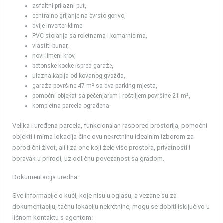
asfaltni prilazni put,
centralno grijanje na čvrsto gorivo,
dvije inverter klime
PVC stolarija sa roletnama i komarnicima,
vlastiti bunar,
novi limeni krov,
betonske kocke ispred garaže,
ulazna kapija od kovanog gvožđa,
garaža površine 47 m² sa dva parking mjesta,
pomoćni objekat sa pečenjarom i roštiljem površine 21 m²,
kompletna parcela ograđena.
Velika i uređena parcela, funkcionalan raspored prostorija, pomoćni
objekti i mirna lokacija čine ovu nekretninu idealnim izborom za
porodični život, ali i za one koji žele više prostora, privatnosti i
boravak u prirodi, uz odličnu povezanost sa gradom.
Dokumentacija uredna.
Sve informacije o kući, koje nisu u oglasu, a vezane su za
dokumentaciju, tačnu lokaciju nekretnine, mogu se dobiti isključivo u
ličnom kontaktu s agentom: