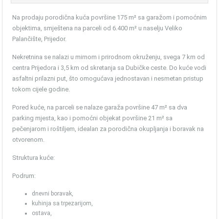
Na prodaju porodična kuća površine 175 m² sa garažom i pomoćnim
objektima, smještena na parceli od 6.400 m² u naselju Veliko
Palančište, Prijedor.
Nekretnina se nalazi u mirnom i prirodnom okruženju, svega 7 km od
centra Prijedora i 3,5 km od skretanja sa Dubičke ceste. Do kuće vodi
asfaltni prilazni put, što omogućava jednostavan i nesmetan pristup
tokom cijele godine.
Pored kuće, na parceli se nalaze garaža površine 47 m² sa dva
parking mjesta, kao i pomoćni objekat površine 21 m² sa
pečenjarom i roštiljem, idealan za porodična okupljanja i boravak na
otvorenom.
Struktura kuće:
Podrum:
dnevni boravak,
kuhinja sa trpezarijom,
ostava,