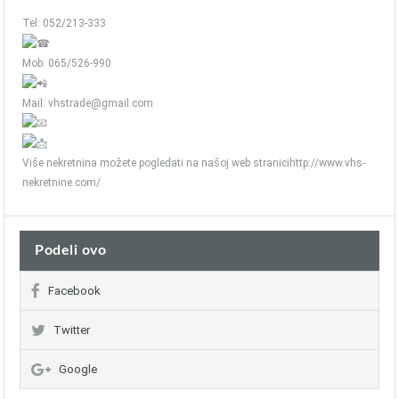
Tel: 052/213-333
Mob: 065/526-990
Mail: vhstrade@gmail.com
Više nekretnina možete pogledati na našoj web stranicihttp://www.vhs-
nekretnine.com/
Podeli ovo
Facebook
Twitter
Google