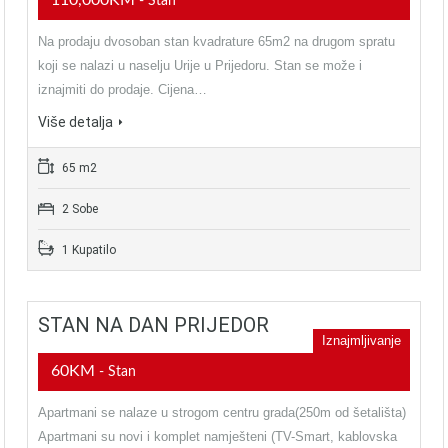
110,000KM
- Stan
Na prodaju dvosoban stan kvadrature 65m2 na drugom spratu
koji se nalazi u naselju Urije u Prijedoru. Stan se može i
iznajmiti do prodaje. Cijena…
Više detalja
65 m2
2 Sobe
1 Kupatilo
STAN NA DAN PRIJEDOR
Iznajmljivanje
60KM
- Stan
Apartmani se nalaze u strogom centru grada(250m od šetališta)
Apartmani su novi i komplet namješteni (TV-Smart, kablovska