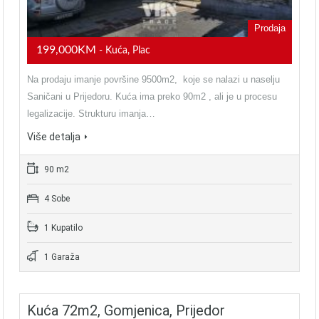
Prodaja
199,000KM
- Kuća, Plac
Na prodaju imanje površine 9500m2, koje se nalazi u naselju
Saničani u Prijedoru. Kuća ima preko 90m2 , ali je u procesu
legalizacije. Strukturu imanja…
Više detalja
90 m2
4 Sobe
1 Kupatilo
1 Garaža
Kuća 72m2, Gomjenica, Prijedor