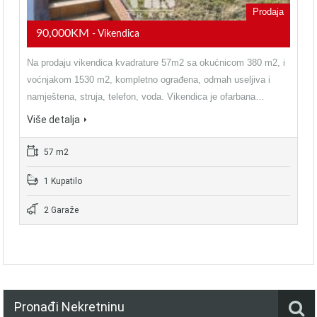
Prodaja
90,000KM
- Vikendica
Na prodaju vikendica kvadrature 57m2 sa okućnicom 380 m2, i
voćnjakom 1530 m2, kompletno ograđena, odmah useljiva i
namještena, struja, telefon, voda. Vikendica je ofarbana…
Više detalja
57 m2
1 Kupatilo
2 Garaže
Pronađi Nekretninu