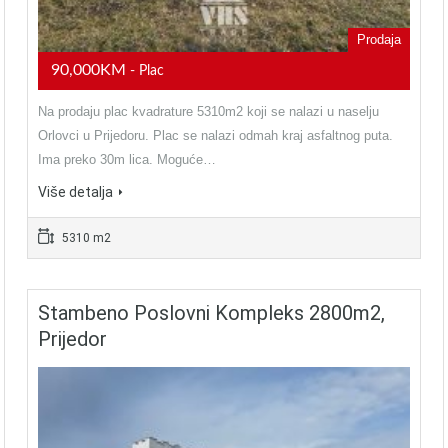
Prodaja
90,000KM
- Plac
Na prodaju plac kvadrature 5310m2 koji se nalazi u naselju
Orlovci u Prijedoru. Plac se nalazi odmah kraj asfaltnog puta.
Ima preko 30m lica. Moguće…
Više detalja
5310 m2
Stambeno Poslovni Kompleks 2800m2,
Prijedor