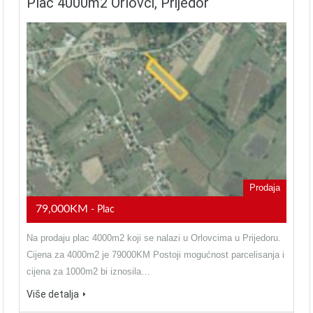
Plac 4000m2 Orlovci, Prijedor
Prodaja
79,000KM
- Plac
Na prodaju plac 4000m2 koji se nalazi u Orlovcima u Prijedoru.
Cijena za 4000m2 je 79000KM Postoji mogućnost parcelisanja i
cijena za 1000m2 bi iznosila…
Više detalja