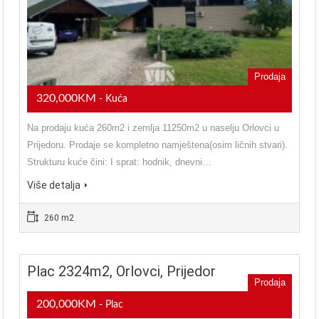
Prodaja
320,000KM
- Kuća
Na prodaju kuća 260m2 i zemlja 11250m2 u naselju Orlovci u
Prijedoru. Prodaje se kompletno namještena(osim ličnih stvari).
Strukturu kuće čini: I sprat: hodnik, dnevni…
Više detalja
260 m2
Plac 2324m2, Orlovci, Prijedor
Prodaja
200,000KM
- Plac